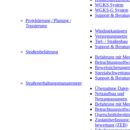
WGKS System
WGKS-G System
Support & Beratun
Projektierung / Planung /
Trassierung
Windparkanlagen
Versorgungsnetze
Tief- / Straßenbau
Support & Beratun
Straßenbefahrung
Befahrung mit Mes
Betrachtungssoftw
Beweissicherunge
Spezialschwertrans
Support & Beratun
Straßenerhaltungsmanagement
Übernahme Daten
Netzaufbau und
Netzanpassungen
Befahrung mit Mes
Betrachtungssoftw
Querschnittsbesti
Zustandserfassung
bewertung (ZEB)