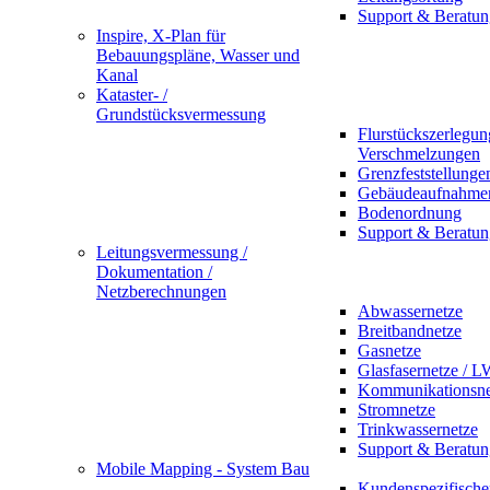
Support & Beratun
Inspire, X-Plan für
Bebauungspläne, Wasser und
Kanal
Kataster- /
Grundstücksvermessung
Flurstückszerlegu
Verschmelzungen
Grenzfeststellunge
Gebäudeaufnahme
Bodenordnung
Support & Beratun
Leitungsvermessung /
Dokumentation /
Netzberechnungen
Abwassernetze
Breitbandnetze
Gasnetze
Glasfasernetze / 
Kommunikationsne
Stromnetze
Trinkwassernetze
Support & Beratun
Mobile Mapping - System Bau
Kundenspezifische