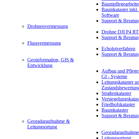
Baumpflegearbeite
Baumkataster inkl
Software
Support & Beratun
Drohnenvermessung
Drohne DJI P4 R
Support & Beratun
Flussvermessung
Echolotverfahren
Support & Beratun
Geoinformation, GIS &
Entwicklung
Aufbau und Pflege
GI - Systeme
Leitungskataster u
Zustandsbewertun
Straßenkataster
Versiegelungskatas
Friedhofskataster
Baumkataster
Support & Beratun
Georadaraufnahme &
Leitungsortung
Georadaraufnahme
Leitungsortung