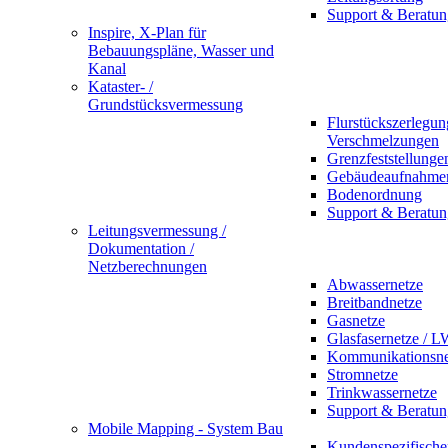
Support & Beratun
Inspire, X-Plan für
Bebauungspläne, Wasser und
Kanal
Kataster- /
Grundstücksvermessung
Flurstückszerlegu
Verschmelzungen
Grenzfeststellunge
Gebäudeaufnahme
Bodenordnung
Support & Beratun
Leitungsvermessung /
Dokumentation /
Netzberechnungen
Abwassernetze
Breitbandnetze
Gasnetze
Glasfasernetze / 
Kommunikationsne
Stromnetze
Trinkwassernetze
Support & Beratun
Mobile Mapping - System Bau
Kundenspezifische