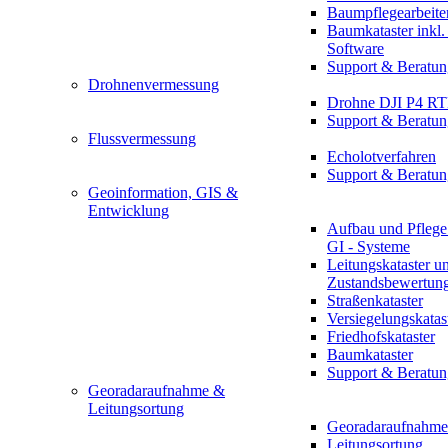
Baumpflegearbeite
Baumkataster inkl
Software
Support & Beratun
Drohnenvermessung
Drohne DJI P4 R
Support & Beratun
Flussvermessung
Echolotverfahren
Support & Beratun
Geoinformation, GIS &
Entwicklung
Aufbau und Pflege
GI - Systeme
Leitungskataster u
Zustandsbewertun
Straßenkataster
Versiegelungskatas
Friedhofskataster
Baumkataster
Support & Beratun
Georadaraufnahme &
Leitungsortung
Georadaraufnahme
Leitungsortung