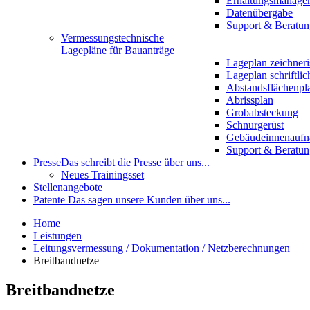
Erhaltungsmanage
Datenübergabe
Support & Beratun
Vermessungstechnische
Lagepläne für Bauanträge
Lageplan zeichneri
Lageplan schriftlic
Abstandsflächenpl
Abrissplan
Grobabsteckung
Schnurgerüst
Gebäudeinnenauf
Support & Beratun
Presse
Das schreibt die Presse über uns...
Neues Trainingsset
Stellenangebote
Patente
Das sagen unsere Kunden über uns...
Home
Leistungen
Leitungsvermessung / Dokumentation / Netzberechnungen
Breitbandnetze
Breitbandnetze