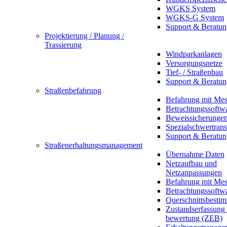
WGKS System
WGKS-G System
Support & Beratun
Projektierung / Planung /
Trassierung
Windparkanlagen
Versorgungsnetze
Tief- / Straßenbau
Support & Beratun
Straßenbefahrung
Befahrung mit Mes
Betrachtungssoftw
Beweissicherunge
Spezialschwertrans
Support & Beratun
Straßenerhaltungsmanagement
Übernahme Daten
Netzaufbau und
Netzanpassungen
Befahrung mit Mes
Betrachtungssoftw
Querschnittsbesti
Zustandserfassung
bewertung (ZEB)