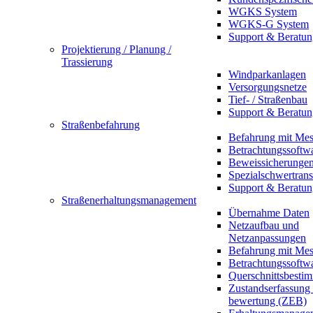
WGKS System
WGKS-G System
Support & Beratun
Projektierung / Planung /
Trassierung
Windparkanlagen
Versorgungsnetze
Tief- / Straßenbau
Support & Beratun
Straßenbefahrung
Befahrung mit Mes
Betrachtungssoftw
Beweissicherunge
Spezialschwertrans
Support & Beratun
Straßenerhaltungsmanagement
Übernahme Daten
Netzaufbau und
Netzanpassungen
Befahrung mit Mes
Betrachtungssoftw
Querschnittsbesti
Zustandserfassung
bewertung (ZEB)