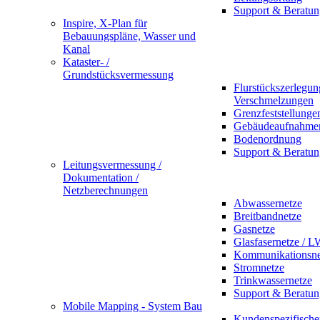
Support & Beratun
Inspire, X-Plan für
Bebauungspläne, Wasser und
Kanal
Kataster- /
Grundstücksvermessung
Flurstückszerlegu
Verschmelzungen
Grenzfeststellunge
Gebäudeaufnahme
Bodenordnung
Support & Beratun
Leitungsvermessung /
Dokumentation /
Netzberechnungen
Abwassernetze
Breitbandnetze
Gasnetze
Glasfasernetze / 
Kommunikationsne
Stromnetze
Trinkwassernetze
Support & Beratun
Mobile Mapping - System Bau
Kundenspezifische