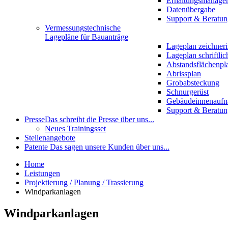
Erhaltungsmanage
Datenübergabe
Support & Beratun
Vermessungstechnische
Lagepläne für Bauanträge
Lageplan zeichneri
Lageplan schriftlic
Abstandsflächenpl
Abrissplan
Grobabsteckung
Schnurgerüst
Gebäudeinnenauf
Support & Beratun
Presse
Das schreibt die Presse über uns...
Neues Trainingsset
Stellenangebote
Patente
Das sagen unsere Kunden über uns...
Home
Leistungen
Projektierung / Planung / Trassierung
Windparkanlagen
Windparkanlagen