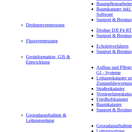
Baumpflegearbeite
Baumkataster inkl
Software
Support & Beratun
Drohnenvermessung
Drohne DJI P4 R
Support & Beratun
Flussvermessung
Echolotverfahren
Support & Beratun
Geoinformation, GIS &
Entwicklung
Aufbau und Pflege
GI - Systeme
Leitungskataster u
Zustandsbewertun
Straßenkataster
Versiegelungskatas
Friedhofskataster
Baumkataster
Support & Beratun
Georadaraufnahme &
Leitungsortung
Georadaraufnahme
Leitungsortung