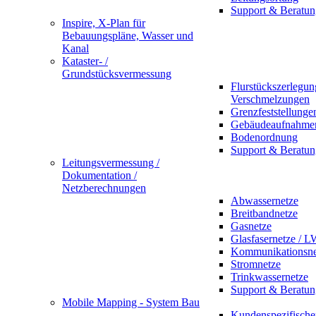
Support & Beratun
Inspire, X-Plan für
Bebauungspläne, Wasser und
Kanal
Kataster- /
Grundstücksvermessung
Flurstückszerlegu
Verschmelzungen
Grenzfeststellunge
Gebäudeaufnahme
Bodenordnung
Support & Beratun
Leitungsvermessung /
Dokumentation /
Netzberechnungen
Abwassernetze
Breitbandnetze
Gasnetze
Glasfasernetze / 
Kommunikationsne
Stromnetze
Trinkwassernetze
Support & Beratun
Mobile Mapping - System Bau
Kundenspezifische