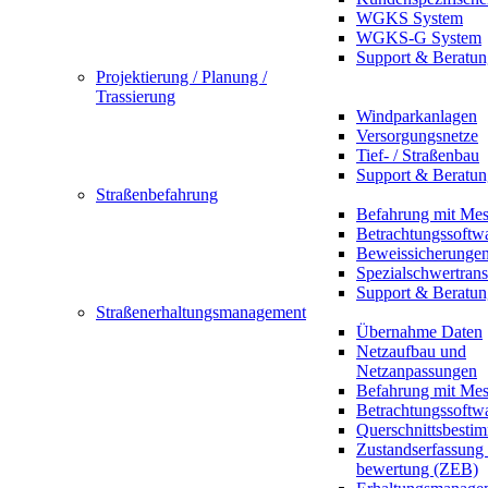
WGKS System
WGKS-G System
Support & Beratun
Projektierung / Planung /
Trassierung
Windparkanlagen
Versorgungsnetze
Tief- / Straßenbau
Support & Beratun
Straßenbefahrung
Befahrung mit Mes
Betrachtungssoftw
Beweissicherunge
Spezialschwertrans
Support & Beratun
Straßenerhaltungsmanagement
Übernahme Daten
Netzaufbau und
Netzanpassungen
Befahrung mit Mes
Betrachtungssoftw
Querschnittsbesti
Zustandserfassung
bewertung (ZEB)