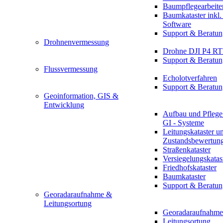
Baumpflegearbeite
Baumkataster inkl
Software
Support & Beratun
Drohnenvermessung
Drohne DJI P4 R
Support & Beratun
Flussvermessung
Echolotverfahren
Support & Beratun
Geoinformation, GIS &
Entwicklung
Aufbau und Pflege
GI - Systeme
Leitungskataster u
Zustandsbewertun
Straßenkataster
Versiegelungskatas
Friedhofskataster
Baumkataster
Support & Beratun
Georadaraufnahme &
Leitungsortung
Georadaraufnahme
Leitungsortung