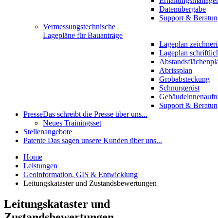
Erhaltungsmanage
Datenübergabe
Support & Beratun
Vermessungstechnische
Lagepläne für Bauanträge
Lageplan zeichneri
Lageplan schriftlic
Abstandsflächenpl
Abrissplan
Grobabsteckung
Schnurgerüst
Gebäudeinnenauf
Support & Beratun
Presse
Das schreibt die Presse über uns...
Neues Trainingsset
Stellenangebote
Patente
Das sagen unsere Kunden über uns...
Home
Leistungen
Geoinformation, GIS & Entwicklung
Leitungskataster und Zustandsbewertungen
Leitungskataster und
Zustandsbewertungen