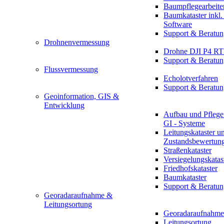
Baumpflegearbeite
Baumkataster inkl
Software
Support & Beratun
Drohnenvermessung
Drohne DJI P4 R
Support & Beratun
Flussvermessung
Echolotverfahren
Support & Beratun
Geoinformation, GIS &
Entwicklung
Aufbau und Pflege
GI - Systeme
Leitungskataster u
Zustandsbewertun
Straßenkataster
Versiegelungskatas
Friedhofskataster
Baumkataster
Support & Beratun
Georadaraufnahme &
Leitungsortung
Georadaraufnahme
Leitungsortung