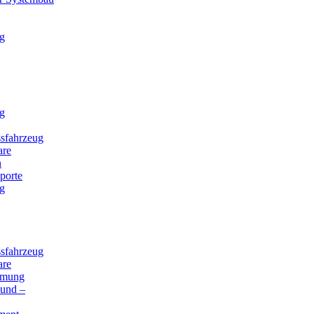
g
g
sfahrzeug
are
n
porte
g
sfahrzeug
are
mmung
 und –