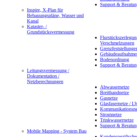
Support & Beratun
Inspire, X-Plan für
Bebauungspläne, Wasser und
Kanal
Kataster- /
Grundstücksvermessung
Flurstückszerlegu
Verschmelzungen
Grenzfeststellunge
Gebäudeaufnahme
Bodenordnung
Support & Beratun
Leitungsvermessung /
Dokumentation /
Netzberechnungen
Abwassernetze
Breitbandnetze
Gasnetze
Glasfasernetze / 
Kommunikationsne
Stromnetze
Trinkwassernetze
Support & Beratun
Mobile Mapping - System Bau
Kundenspezifische