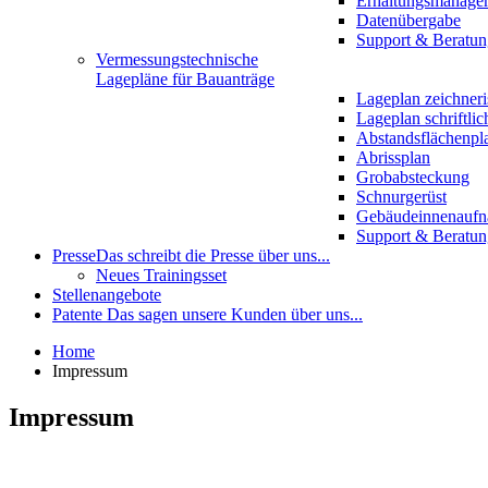
Erhaltungsmanage
Datenübergabe
Support & Beratun
Vermessungstechnische
Lagepläne für Bauanträge
Lageplan zeichneri
Lageplan schriftlic
Abstandsflächenpl
Abrissplan
Grobabsteckung
Schnurgerüst
Gebäudeinnenauf
Support & Beratun
Presse
Das schreibt die Presse über uns...
Neues Trainingsset
Stellenangebote
Patente
Das sagen unsere Kunden über uns...
Home
Impressum
Impressum