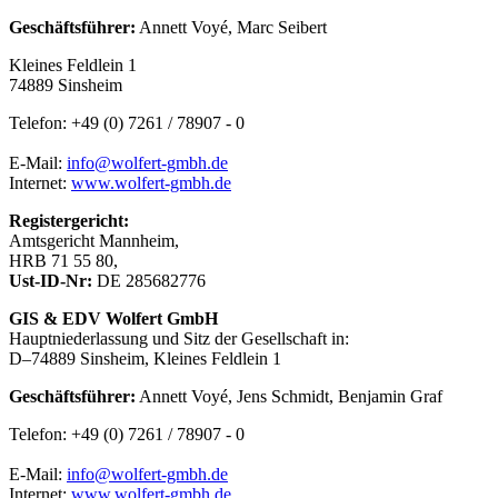
Geschäftsführer:
Annett Voyé, Marc Seibert
Kleines Feldlein 1
74889 Sinsheim
Telefon: +49 (0) 7261 / 78907 - 0
E-Mail:
info@wolfert-gmbh.de
Internet:
www.wolfert-gmbh.de
Registergericht:
Amtsgericht Mannheim,
HRB 71 55 80,
Ust-ID-Nr:
DE 285682776
GIS & EDV Wolfert GmbH
Hauptniederlassung und Sitz der Gesellschaft in:
D–74889 Sinsheim, Kleines Feldlein 1
Geschäftsführer:
Annett Voyé, Jens Schmidt, Benjamin Graf
Telefon: +49 (0) 7261 / 78907 - 0
E-Mail:
info@wolfert-gmbh.de
Internet:
www.wolfert-gmbh.de