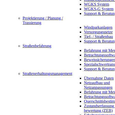
WGKS System
WGKS-G System
Support & Beratun
Projektierung / Planung /
Trassierung
Windparkanlagen
Versorgungsnetze
Tief- / Straßenbau
Support & Beratun
Straßenbefahrung
Befahrung mit Mes
Betrachtungssoftw
Beweissicherunge
Spezialschwertrans
Support & Beratun
Straßenerhaltungsmanagement
Übernahme Daten
Netzaufbau und
Netzanpassungen
Befahrung mit Mes
Betrachtungssoftw
Querschnittsbesti
Zustandserfassung
bewertung (ZEB)