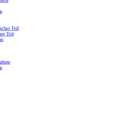
ment
g
scher Teil
her Teil
an
nahme
g