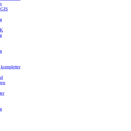
n
. GIS
g
TK
g
g
 kompletter
nd
gen
ter
g