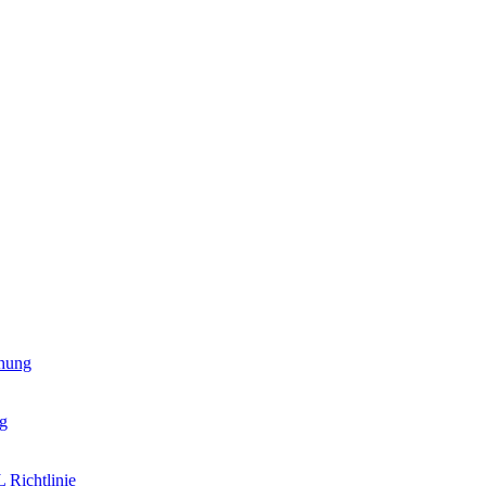
hung
g
 Richtlinie