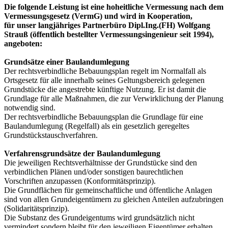
Die folgende Leistung ist eine hoheitliche Vermessung nach dem
Vermessungsgesetz (VermG) und wird in Kooperation,
für unser langjähriges Partnerbüro Dipl.Ing.(FH) Wolfgang
Strauß (öffentlich bestellter Vermessungsingenieur seit 1994),
angeboten:
Grundsätze einer Baulandumlegung
Der rechtsverbindliche Bebauungsplan regelt im Normalfall als
Ortsgesetz für alle innerhalb seines Geltungsbereich gelegenen
Grundstücke die angestrebte künftige Nutzung. Er ist damit die
Grundlage für alle Maßnahmen, die zur Verwirklichung der Planung
notwendig sind.
Der rechtsverbindliche Bebauungsplan die Grundlage für eine
Baulandumlegung (Regelfall) als ein gesetzlich geregeltes
Grundstückstauschverfahren.
Verfahrensgrundsätze der Baulandumlegung
Die jeweiligen Rechtsverhältnisse der Grundstücke sind den
verbindlichen Plänen und/oder sonstigen baurechtlichen
Vorschriften anzupassen (Konformitätsprinzip).
Die Grundflächen für gemeinschaftliche und öffentliche Anlagen
sind von allen Grundeigentümern zu gleichen Anteilen aufzubringen
(Solidaritätsprinzip).
Die Substanz des Grundeigentums wird grundsätzlich nicht
vermindert sondern bleibt für den jeweiligen Eigentümer erhalten