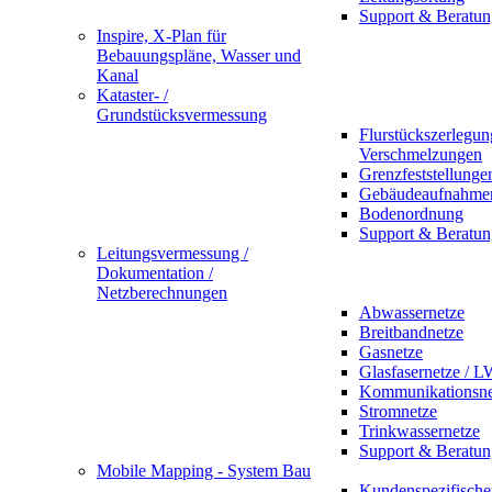
Support & Beratun
Inspire, X-Plan für
Bebauungspläne, Wasser und
Kanal
Kataster- /
Grundstücksvermessung
Flurstückszerlegu
Verschmelzungen
Grenzfeststellunge
Gebäudeaufnahme
Bodenordnung
Support & Beratun
Leitungsvermessung /
Dokumentation /
Netzberechnungen
Abwassernetze
Breitbandnetze
Gasnetze
Glasfasernetze / 
Kommunikationsne
Stromnetze
Trinkwassernetze
Support & Beratun
Mobile Mapping - System Bau
Kundenspezifische