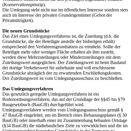
(Konservationsprinzip).
Die Umlegung steht nicht nur im öffentlichen Interesse sondern stets
auch im Interesse der privaten Grundeigentümer (Gebot der
Privatnützigkeit).
Die neuen Grundstücke
Das Ziel eines Umlegungsverfahrens ist, die Zuteilung (d.h. die
Grundstücke, die der Beteiligte anstelle der bisherigen erhält)
entsprechend den Verfahrensgrundsätzen zu ermitteln. Sollte der
Beteiligte mehr oder weniger Fläche erhalten als ihm zusteht,
werden diese Mehrzuteilungen oder Minderzuteilungen mit dem
Zuteilungswert ausgeglichen. Der Zuteilungswert ist beim Bauland
der dortige Verkehrswert für unbebaute und voll erschlossene
Grundstücke abzüglich der zu erwartenden Erschließungskosten.
Der Zuteilungswert ist vom Umlegungsausschuss zu beschließen.
Das Umlegungsverfahren
Das gesetzlich geregelte Umlegungsverfahren ist ein
Bodenordnungsverfahren, das auf der Grundlage der §§45 bis §79
Baugesetzbuch (BauGB) durchgeführt wird.
Umlegungsverfahren werden vom Umlegungsausschuss gemäß §
47 BauGB eingeleitet, um im Bereich eines Bebauungsplanes (§ 30
BauGB) oder innerhalb einer im Zusammenhang bebauten Ortslage
(§34 BauGB) die städtebaulichen Ziele zu verwirklichen und die im
Umlegungsgebiet liegenden Grundstücke in der Form neu zu