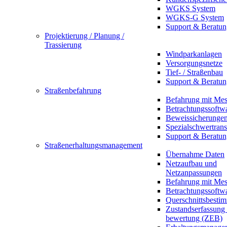
WGKS System
WGKS-G System
Support & Beratun
Projektierung / Planung /
Trassierung
Windparkanlagen
Versorgungsnetze
Tief- / Straßenbau
Support & Beratun
Straßenbefahrung
Befahrung mit Mes
Betrachtungssoftw
Beweissicherunge
Spezialschwertrans
Support & Beratun
Straßenerhaltungsmanagement
Übernahme Daten
Netzaufbau und
Netzanpassungen
Befahrung mit Mes
Betrachtungssoftw
Querschnittsbesti
Zustandserfassung
bewertung (ZEB)