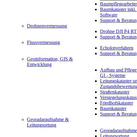
Baumpflegearbeite
Baumkataster inkl
Software
Support & Beratun
Drohnenvermessung
Drohne DJI P4 R
Support & Beratun
Flussvermessung
Echolotverfahren
Support & Beratun
Geoinformation, GIS &
Entwicklung
Aufbau und Pflege
GI - Systeme
Leitungskataster u
Zustandsbewertun
Straßenkataster
Versiegelungskatas
Friedhofskataster
Baumkataster
Support & Beratun
Georadaraufnahme &
Leitungsortung
Georadaraufnahme
Leitungsortung