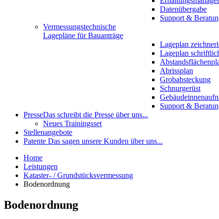
Erhaltungsmanage
Datenübergabe
Support & Beratun
Vermessungstechnische
Lagepläne für Bauanträge
Lageplan zeichneri
Lageplan schriftlic
Abstandsflächenpl
Abrissplan
Grobabsteckung
Schnurgerüst
Gebäudeinnenauf
Support & Beratun
Presse
Das schreibt die Presse über uns...
Neues Trainingsset
Stellenangebote
Patente
Das sagen unsere Kunden über uns...
Home
Leistungen
Kataster- / Grundstücksvermessung
Bodenordnung
Bodenordnung