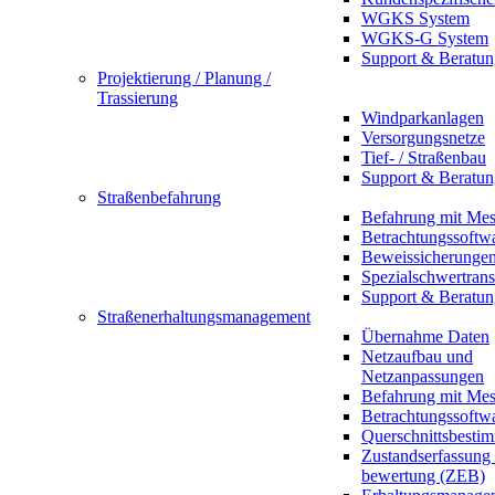
WGKS System
WGKS-G System
Support & Beratun
Projektierung / Planung /
Trassierung
Windparkanlagen
Versorgungsnetze
Tief- / Straßenbau
Support & Beratun
Straßenbefahrung
Befahrung mit Mes
Betrachtungssoftw
Beweissicherunge
Spezialschwertrans
Support & Beratun
Straßenerhaltungsmanagement
Übernahme Daten
Netzaufbau und
Netzanpassungen
Befahrung mit Mes
Betrachtungssoftw
Querschnittsbesti
Zustandserfassung
bewertung (ZEB)