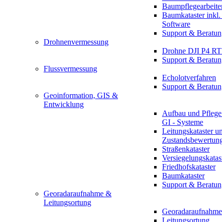
Baumpflegearbeite
Baumkataster inkl
Software
Support & Beratun
Drohnenvermessung
Drohne DJI P4 R
Support & Beratun
Flussvermessung
Echolotverfahren
Support & Beratun
Geoinformation, GIS &
Entwicklung
Aufbau und Pflege
GI - Systeme
Leitungskataster u
Zustandsbewertun
Straßenkataster
Versiegelungskatas
Friedhofskataster
Baumkataster
Support & Beratun
Georadaraufnahme &
Leitungsortung
Georadaraufnahme
Leitungsortung