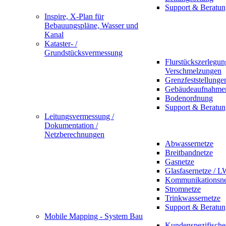
Support & Beratun
Inspire, X-Plan für
Bebauungspläne, Wasser und
Kanal
Kataster- /
Grundstücksvermessung
Flurstückszerlegu
Verschmelzungen
Grenzfeststellunge
Gebäudeaufnahme
Bodenordnung
Support & Beratun
Leitungsvermessung /
Dokumentation /
Netzberechnungen
Abwassernetze
Breitbandnetze
Gasnetze
Glasfasernetze / 
Kommunikationsne
Stromnetze
Trinkwassernetze
Support & Beratun
Mobile Mapping - System Bau
Kundenspezifische