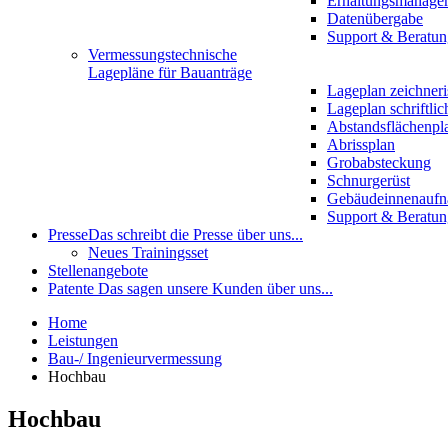
Erhaltungsmanage
Datenübergabe
Support & Beratun
Vermessungstechnische
Lagepläne für Bauanträge
Lageplan zeichneri
Lageplan schriftlic
Abstandsflächenpl
Abrissplan
Grobabsteckung
Schnurgerüst
Gebäudeinnenauf
Support & Beratun
Presse
Das schreibt die Presse über uns...
Neues Trainingsset
Stellenangebote
Patente
Das sagen unsere Kunden über uns...
Home
Leistungen
Bau-/ Ingenieurvermessung
Hochbau
Hochbau