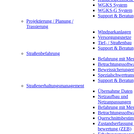
WGKS System
WGKS-G System
Support & Beratun
Projektierung / Planung /
Trassierung
Windparkanlagen
Versorgungsnetze
Tief- / Straßenbau
Support & Beratun
Straßenbefahrung
Befahrung mit Mes
Betrachtungssoftw
Beweissicherunge
Spezialschwertrans
Support & Beratun
Straßenerhaltungsmanagement
Übernahme Daten
Netzaufbau und
Netzanpassungen
Befahrung mit Mes
Betrachtungssoftw
Querschnittsbesti
Zustandserfassung
bewertung (ZEB)