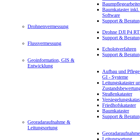
Baumpflegearbeite
Baumkataster inkl
Software
Support & Beratun
Drohnenvermessung
Drohne DJI P4 R
Support & Beratun
Flussvermessung
Echolotverfahren
Support & Beratun
Geoinformation, GIS &
Entwicklung
Aufbau und Pflege
GI - Systeme
Leitungskataster u
Zustandsbewertun
Straßenkataster
Versiegelungskatas
Friedhofskataster
Baumkataster
Support & Beratun
Georadaraufnahme &
Leitungsortung
Georadaraufnahme
Leitungsortung