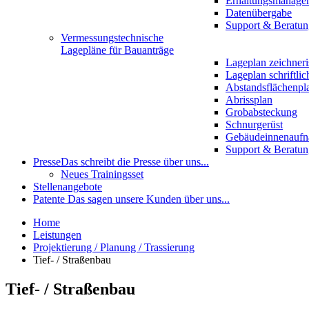
Erhaltungsmanage
Datenübergabe
Support & Beratun
Vermessungstechnische
Lagepläne für Bauanträge
Lageplan zeichneri
Lageplan schriftlic
Abstandsflächenpl
Abrissplan
Grobabsteckung
Schnurgerüst
Gebäudeinnenauf
Support & Beratun
Presse
Das schreibt die Presse über uns...
Neues Trainingsset
Stellenangebote
Patente
Das sagen unsere Kunden über uns...
Home
Leistungen
Projektierung / Planung / Trassierung
Tief- / Straßenbau
Tief- / Straßenbau