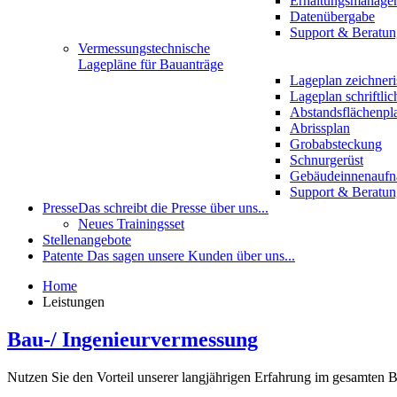
Erhaltungsmanage
Datenübergabe
Support & Beratun
Vermessungstechnische
Lagepläne für Bauanträge
Lageplan zeichneri
Lageplan schriftlic
Abstandsflächenpl
Abrissplan
Grobabsteckung
Schnurgerüst
Gebäudeinnenauf
Support & Beratun
Presse
Das schreibt die Presse über uns...
Neues Trainingsset
Stellenangebote
Patente
Das sagen unsere Kunden über uns...
Home
Leistungen
Bau-/ Ingenieurvermessung
Nutzen Sie den Vorteil unserer langjährigen Erfahrung im gesamten