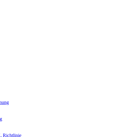
hung
g
 Richtlinie