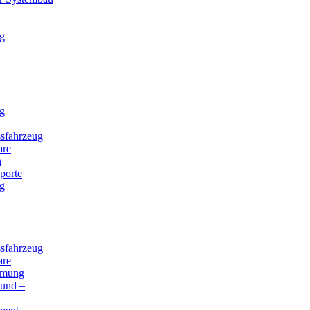
g
g
sfahrzeug
are
n
porte
g
sfahrzeug
are
mmung
 und –