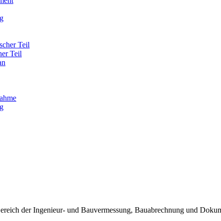
ment
g
scher Teil
her Teil
an
nahme
g
 Bereich der Ingenieur- und Bauvermessung, Bauabrechnung und Dokum