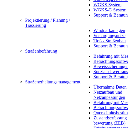
WGKS System
WGKS-G System
Support & Beratun
Projektierung / Planung /
Trassierung
Windparkanlagen
Versorgungsnetze
Tief- / Straßenbau
Support & Beratun
Straßenbefahrung
Befahrung mit Mes
Betrachtungssoftw
Beweissicherunge
Spezialschwertrans
Support & Beratun
Straßenerhaltungsmanagement
Übernahme Daten
Netzaufbau und
Netzanpassungen
Befahrung mit Mes
Betrachtungssoftw
Querschnittsbesti
Zustandserfassung
bewertung (ZEB)