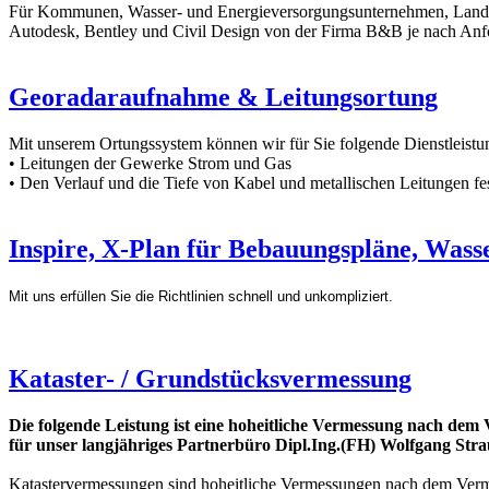
Für Kommunen, Wasser- und Energieversorgungsunternehmen, Land- un
Autodesk, Bentley und Civil Design von der Firma B&B je nach Anf
Georadaraufnahme & Leitungsortung
Mit unserem Ortungssystem können wir für Sie folgende Dienstleistu
• Leitungen der Gewerke Strom und Gas
• Den Verlauf und die Tiefe von Kabel und metallischen Leitungen fes
Inspire, X-Plan für Bebauungspläne, Wass
Mit uns erfüllen Sie die Richtlinien schnell und unkompliziert.
Kataster- / Grundstücksvermessung
Die folgende Leistung ist eine hoheitliche Vermessung nach de
für unser langjähriges Partnerbüro Dipl.Ing.(FH) Wolfgang Strauß
Katastervermessungen sind hoheitliche Vermessungen nach dem Ver