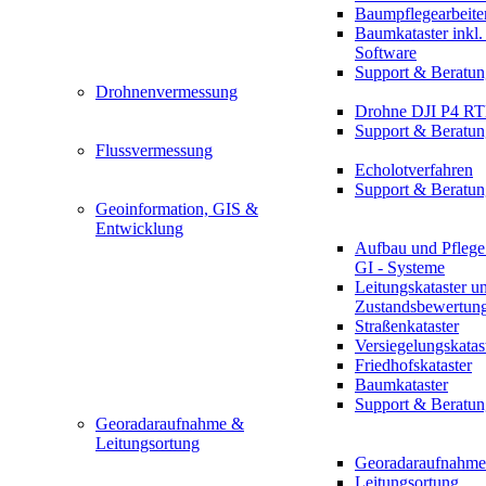
Baumpflegearbeite
Baumkataster inkl
Software
Support & Beratun
Drohnenvermessung
Drohne DJI P4 R
Support & Beratun
Flussvermessung
Echolotverfahren
Support & Beratun
Geoinformation, GIS &
Entwicklung
Aufbau und Pflege
GI - Systeme
Leitungskataster u
Zustandsbewertun
Straßenkataster
Versiegelungskatas
Friedhofskataster
Baumkataster
Support & Beratun
Georadaraufnahme &
Leitungsortung
Georadaraufnahme
Leitungsortung