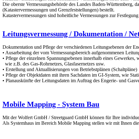
Die oberste Vermessungsbehörde des Landes Baden-Württemberg, da
(Katastervermessungen und Grenzfeststellungen) bestellt.
Katastervermessungen sind hoheitliche Vermessungen zur Festlegun
Leitungsvermessung / Dokumentation / N
Dokumentation und Pflege der verschiedenen Leitungsebenen der Ene
• Ausarbeitung der vom Vermessungsbereich aufgenommenen Leitun
• Pflege der einzelnen Spannungsebenen innerhalb eines Gewerkes, w
wie z.B. des Gas-Rohrnetzes, Glasfasernetzes usw.
• Erstellung und Aktuallisierungen von Betriebstplänen (Schaltpläne)
• Pflege der Objektdaten mit ihren Sachdaten im GI-System, wie Stati
• Planauskünfte der Leitungsdaten im Auftrag des Engerie- und Gasv
Mobile Mapping - System Bau
Mit der Wolfert GmbH / Streetguard GmbH können für Ihre individu
Als Systemhaus im Bereich Mobile Mapping stellen wir mit Ihnen d