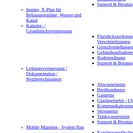
Support & Beratun
Inspire, X-Plan für
Bebauungspläne, Wasser und
Kanal
Kataster- /
Grundstücksvermessung
Flurstückszerlegu
Verschmelzungen
Grenzfeststellunge
Gebäudeaufnahme
Bodenordnung
Support & Beratun
Leitungsvermessung /
Dokumentation /
Netzberechnungen
Abwassernetze
Breitbandnetze
Gasnetze
Glasfasernetze / 
Kommunikationsne
Stromnetze
Trinkwassernetze
Support & Beratun
Mobile Mapping - System Bau
Kundenspezifische